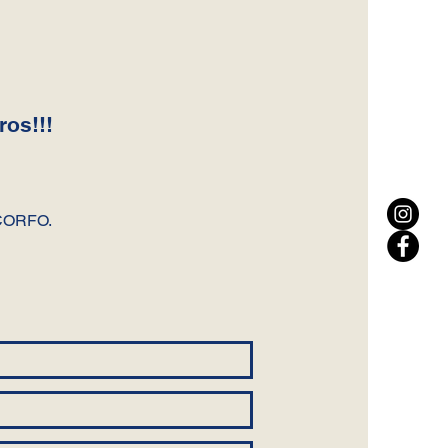
os!!!
 CORFO.