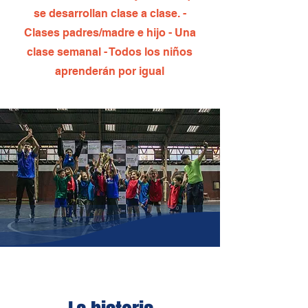
se desarrollan clase a clase. -
Clases padres/madre e hijo - Una
clase semanal - Todos los niños
aprenderán por igual